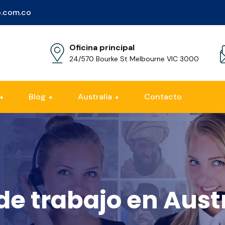
.com.co
Oficina principal
24/570 Bourke St Melbourne VIC 3000
Blog
Australia
Contacto
¿Por qué estudiar en Australia?
Costos de estudios en Australia
Requísitos para obtener la visa australiana
Como estudiar en Australia - paso a paso
Opciones de alojamiento en Australia
Oferta de empleos para estudiantes
e trabajo en Aust