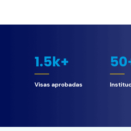
1.5
k+
50
Visas aprobadas
Institu