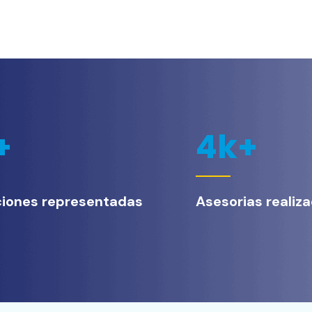
+
4
k+
ciones representadas
Asesorias realiz