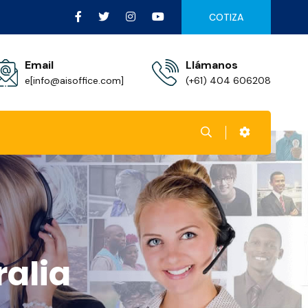
COTIZA
Email
Llámanos
e[info@aisoffice.com]
(+61) 404 606208
ralia